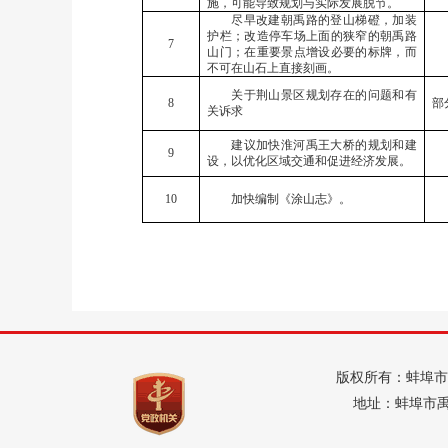
施，可能导致规划与实际发展脱节。
尽早改建朝禹路的登山梯磴，加装
护栏；改造停车场上面的狭窄的朝禹路
7
山门；在重要景点增设必要的标牌，而
不可在山石上直接刻画。
关于荆山景区规划存在的问题和有
8
部
关诉求
建议加快淮河禹王大桥的规划和建
9
设，以优化区域交通和促进经济发展。
10
加快编制《涂山志》。
版权所有：蚌埠市
地址：蚌埠市禹