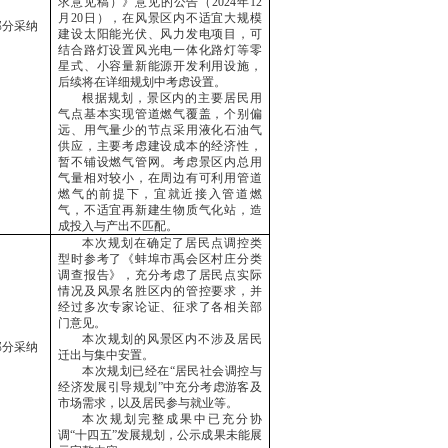
求意见稿）》意见的公告（2024年12
月20日），在风景区内不适宜大规模
部分采纳
建设太阳能光伏、风力发电项目，可
结合路灯设置风光电一体化路灯等零
星式、小容量新能源开发利用设施，
后续将在详细规划中考虑设置。
根据规划，景区内的主要居民用
气点基本实现管道燃气覆盖，个别偏
远、用气量少的节点采用液化石油气
供应，主要考虑建设成本的经济性，
暂不铺设燃气管网。考虑景区内总用
气量相对较小，在周边有可利用管道
燃气的前提下，宜就近接入管道燃
气，不适宜再新建生物质气化站，造
成投入与产出不匹配。
本次规划在确定了居民点调控类
型时参考了《蚌埠市禹会区村庄分类
调查报告》，充分考虑了居民点实际
情况及风景名胜区内的管控要求，并
经过多次专家论证、征求了各相关部
门意见。
本次规划的风景区内不涉及居民
部分采纳
迁出与集中安置。
本次规划已经在
“居民社会调控与
经济发展引导规划”中充分考虑游客及
市场需求，以及居民参与就业等。
本次规划完整成果中已充分协
调
“十四五”发展规划，公示成果未能展