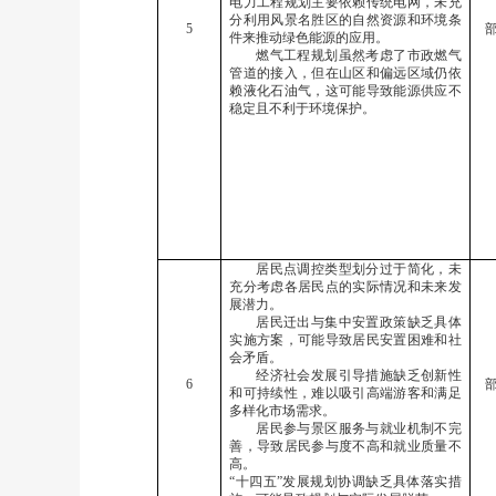
电力工程规划主要依赖传统电网，未充
分利用风景名胜区的自然资源和环境条
5
件来推动绿色能源的应用。
燃气工程规划虽然考虑了市政燃气
管道的接入，但在山区和偏远区域仍依
赖液化石油气，这可能导致能源供应不
稳定且不利于环境保护。
居民点调控类型划分过于简化，未
充分考虑各居民点的实际情况和未来发
展潜力。
居民迁出与集中安置政策缺乏具体
实施方案，可能导致居民安置困难和社
会矛盾。
经济社会发展引导措施缺乏创新性
6
和可持续性，难以吸引高端游客和满足
多样化市场需求。
居民参与景区服务与就业机制不完
善，导致居民参与度不高和就业质量不
高。
“十四五”发展规划协调缺乏具体落实措