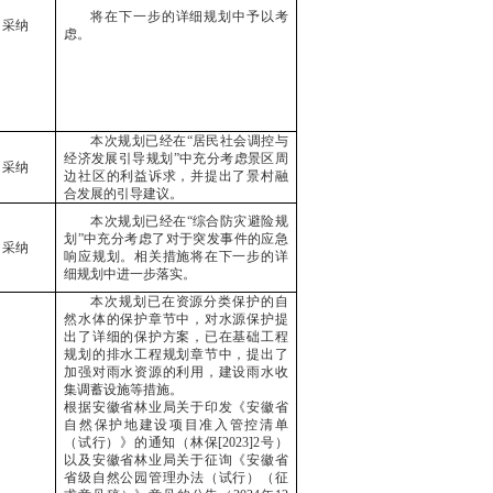
将在下一步的详细规划中予以考
采纳
虑。
本次规划已经在
“居民社会调控与
经济发展引导规划”中充分考虑景区周
采纳
边社区的利益诉求，并提出了景村融
合发展的引导建议。
本次规划已经在
“综合防灾避险规
划”中充分考虑了对于突发事件的应急
采纳
响应规划。相关措施将在下一步的详
细规划中进一步落实。
本次规划已在资源分类保护的自
然水体的保护章节中，对水源保护提
出了详细的保护方案，已在基础工程
规划的排水工程规划章节中，提出了
加强对雨水资源的利用，建设雨水收
集调蓄设施等措施。
根据安徽省林业局关于印发《安徽省
自然保护地建设项目准入管控清单
（试行）》的通知（林保
[2023]2号）
以及安徽省林业局关于征询《安徽省
省级自然公园管理办法（试行）（征