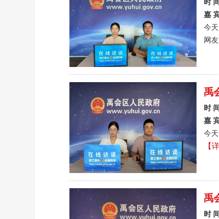
时 
嘉 
今天
网友
禹
时 
嘉 
今天
【
禹
时 