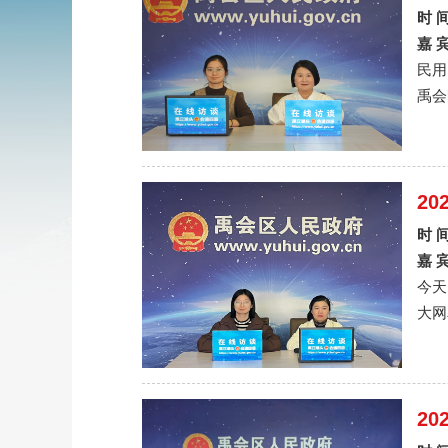
时 
嘉 
民用
禹会区
2
时 
嘉 
今天
大网
2