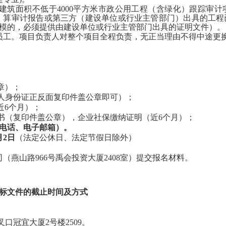
个建筑面积不低于
4000
平方米
市政公用工程（含绿化）
跟踪审计
）算审计报告或第三方（建设单位或行业主管部门）出具的工程
模的，必须提供由建设单位或行业主管部门出具的证明文件）。
员工。项目负责人对整个项目全程负责，无正当理由不得中途更
。
章）；
法人身份证正反面复印件盖公章即可）；
近6个月）；
证书（复印件盖公章），企业社保缴纳证明（近6个月）；
电话、电子邮箱）。
月
2
日
（法定公休日、法定节假日除外）
司
（燕山路
966号禹会投资大厦2408室）提交报名材料。
投标文件的截止时间及方式
叉口冠宜大厦
2号楼2509。