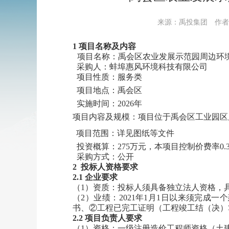
来源：禹投集团
作者
1
项目名称及内容
项目名称：禹会区农业发展示范园周边环
采购
人：
蚌埠惠风环境科技有限公司
项目性质：服务类
项目地点：禹会区
实施时间：
202
6
年
项目内容及规模：项目位于禹会区工业园区
项目范围：详见图纸等文件
投资概算：
275
万元
，本项目控制价
费率
0.
采购
方式：公开
2
投标人资格要求
2.1 企业要求
（
1）资质：投标人须具备独立法人资格，
（
2）业绩：202
1
年
1月1日以来须完成一
书、②工程已完工证明（工程竣工结（决）
2.2 项目负责人要求
（
1）资格：一级注册造价工程师资格（土建