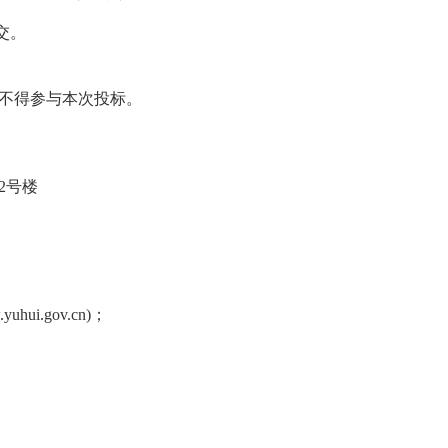
。
交。
业不得参与本次投标。
2号楼
.yuhui.gov.cn
)
；