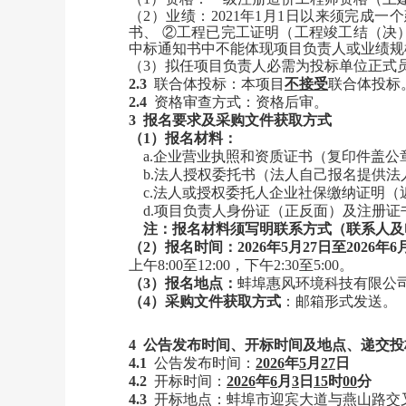
（
2）业绩：
202
1
年
1月1日以来须完成一
书、 ②工程已完工证明（工程竣工结（决
中标通知书中不能体现项目负责人或业绩规
（
3）拟任项目负责人必需为投标单位正式
2.
3
联合体投标：本项目
不接受
联合体投标
2.
4
资格审查方式：资格后审。
3
报名要求及
采购
文件获取方式
（
1）报名材料：
a.企业营业执照和资质证书（复印件盖公
b.法人授权委托书（法人自己报名提供
c.法人或授权委托人企业社保缴纳证明（
d.项目负责人身份证（正反面）及注册
注：报名材料须写明联系方式（联系人及
（
2）报名时间：202
6
年
5
月
27
日至
202
6
年
6
上午
8:00至12:00，下午2:30至5:00。
（
3）报名地点：
蚌埠惠风环境科技有限公
（
4）
采购
文件获取方式
：邮箱形式发送。
4 公告发布时间、开标时间及地点、递交
4.1
公告发布时间：
202
6
年
5
月
27
日
4.2
开标时间：
202
6
年
6
月
3
日
15
时
00
分
4.3
开标地点：蚌埠市迎宾大道与燕山路交