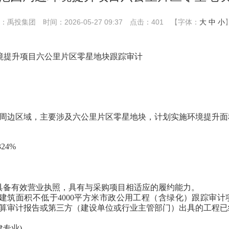
：禹投集团
时间：2026-05-27 09:37
点击：
401
【字体：
大
中
小
境提升项目六公里片区零星地块跟踪审计
周边区域，主要涉及六公里片区零星地块，计划实施环境提升面
324%
具备有效营业执照，具有与
采购
项目相适应的履约能力。
个建筑面积不低于
4000
平方米
市政公用工程（含绿化）
跟踪审计
算审计报告或第三方（建设单位或行业主管部门）出具的工程已
专业)。