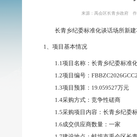
来源：禹会区长青乡政府
作
长青乡纪委标准化谈话场所新建
1、项目基本情况
1.1项目名称：长青乡纪委标准
1.2项目编号：FBBZC2026GCC2
1.3项目预算
：
19.059527万元
1.
4
采购方式：
竞争性磋商
1.
5
采购项目内容：长青乡纪委
1.
6
成交供应商数量：一家
1.
7
建设地点：
蚌埠市禹会区长