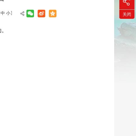
中
小
】
关闭
动。