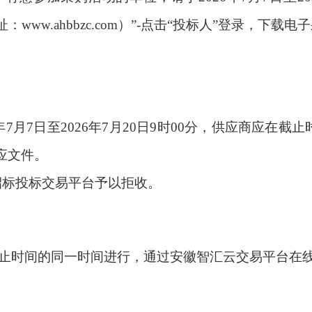
www.ahbbzc.com）”-点击“投标人”登录，下载
年
7
月
7
日至
2026
年
7
月
20
日
9
时
00
分
，供应商应在截止
响应文件。
招标投标交易平台予以拒收。
止时间的同一时间进行，通过安徽智汇云交易平台在