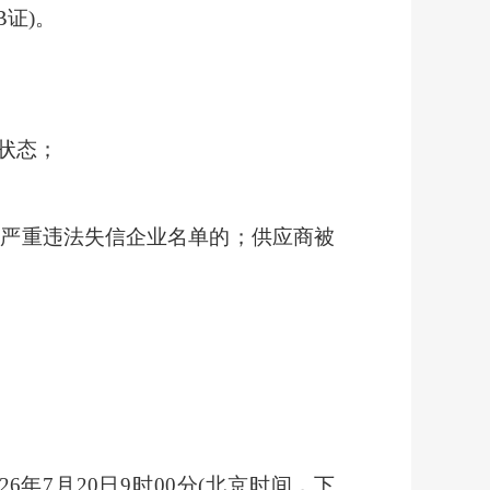
(B证)。
状态；
入严重违法失信企业名单的；供应商被
26
年
7
月
20
日
9
时
00
分
(北京时间，下