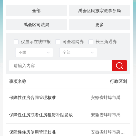
全部
禹会区民族宗教事务局
禹会区司法局
蚌埠市禹会区统计局
更多
禹会区档案局
区市场监督管理局
仅显示在线申报
可全程网办
长三角通办
区民政局
区财政局（金融工作办公室）
区税务局
区教育局
区退役军人事务局
区文旅体局
事项名称
行政区划
区科技工信局
区发展和改革委员会
保障性住房合同管理核准
安徽省蚌埠市禹会区
区人力资源和社会保障局
区生态环境分局
保障性住房或者住房租赁补贴发放
安徽省蚌埠市禹会区
区住房城乡建设交通局
区农业农村水利局
保障性住房使用管理核准
安徽省蚌埠市禹会区