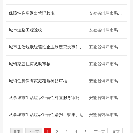
区商务外事局
区卫生健康委员会
保障性住房退出管理核准
安徽省蚌埠市禹会区
区应急管理局
区城市管理局
区残疾人联合会
区公安局
城市道路工程验收
安徽省蚌埠市禹会区
区消防大队
禹会区委宣传部
城市生活垃圾经营性企业制定突发事件、生活垃圾污染防范应急方案备案
安徽省蚌埠市禹会区
城镇家庭住房救助审核
安徽省蚌埠市禹会区
城镇住房保障家庭租赁补贴审核
安徽省蚌埠市禹会区
从事城市生活垃圾经营性处置服务审批
安徽省蚌埠市禹会区
从事城市生活垃圾经营性清扫、收集、运输、处置的企业停业、歇业的批准
安徽省蚌埠市禹会区
首页
上一页
1
2
3
4
5
下一页
尾页