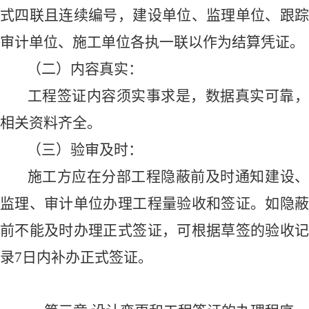
式
四
联且连续编号，
建设单位、监理单位、跟
审计单位、
施工
单位各
执一联以作为结算凭证。
（二）
内容真实：
工程签证内容须实事求是，数据真实可靠，
相关资料齐全。
（三）
验审及时：
施工方
应
在
分部
工程
隐蔽前
及时通知
建设
监理
、审计单位
办理工程量验收和签证。如
隐
前
不能及时办理正式签证，可根据草签的验收
录
7
日内补办正式签证。