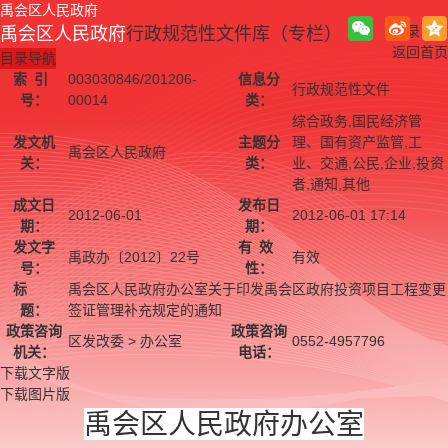
禹会区人民政府
登录
禹会区人民政府
行政规范性文件库（专栏）
返回首页
目录导航
索
引
003030846/201206-
信息分
行政规范性文件
号：
00014
类：
综合政务,国民经济管
发文机
主题分
理、国有资产监管,工
禹会区人民政府
关：
类：
业、交通,公民,企业,投资
者,通知,其他
成文日
发布日
2012-06-01
2012-06-01 17:14
期：
期：
发文字
有
效
禹政办〔2012〕22号
有效
号：
性：
标
禹会区人民政府办公室关于印发禹会区政府投资项目工程变更
题：
签证管理补充规定的通知
政策咨询
政策咨询
区发改委 > 办公室
0552-4957796
机关：
电话：
下载文字版
下载图片版
禹会区人民政府办公室