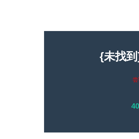
{未找到
尝
4