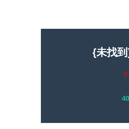
{未找到
尝
4