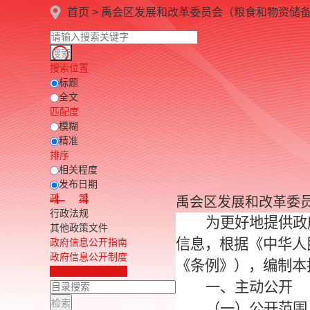
首页
>
禹会区发展和改革委员会（粮食和物资储
搜索位置
标题
全文
匹配度
模糊
精准
排序
相关程度
发布日期
政 策
禹会区发展和改革委
行政法规
为更好地提供政
其他政策文件
信息，根据《中华人
政府信息公开指南
政府信息公开制度
《条例》），编制本
法定主动公开内容
一、主动公开
（一）公开范围