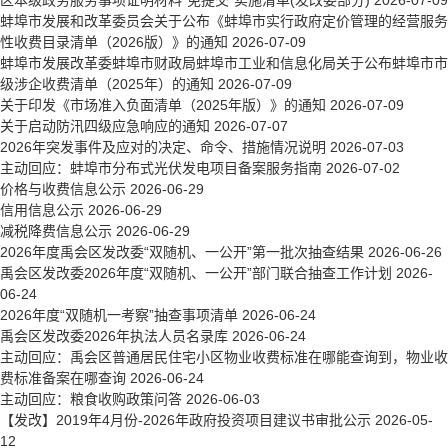
区本级政务服务事项证明材料“免提交”实施清单(发改委部分)
2026-07-09
蚌埠市发展和改革委员会关于公布《蚌埠市实行政府定价管理的经营服务
性收费目录清单（2026版）》的通知
2026-07-09
蚌埠市发展改革委蚌埠市财政局蚌埠市工业和信息化局关于公布蚌埠市市
级涉企收费清单（2025年）的通知
2026-07-09
关于印发《市场准入负面清单（2025年版）》的通知
2026-07-09
关于启动防汛四级应急响应的通知
2026-07-07
2026年突发事件及应对的决定、命令、措施情况说明
2026-07-03
主动回应：蚌埠市分布式光伏发电项目备案服务指南
2026-07-02
价格与收费信息公示
2026-06-29
信用信息公示
2026-06-29
减税降费信息公示
2026-06-29
2026年度禹会区发改委“双随机、一公开”第一批次抽查结果
2026-06-26
禹会区发改委2026年度“双随机、一公开”部门联合抽查工作计划
2026-
06-24
2026年度“双随机一考察”抽查事项清单
2026-06-24
禹会区发改委2026年执法人员名录库
2026-06-24
主动回应：禹会区普通居民住宅小区物业收费标准在哪能查询到，物业收
费标准备案在哪查询
2026-06-24
主动回应：粮食收购政策问答
2026-06-03
【发改】2019年4月份-2026年政府投资项目建议书审批公示
2026-05-
12