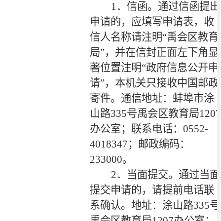
1
．信函。通过信函提出
申请的，应填写申请表，收
信人名称请注明“禹会区教育
局”，并在信封正面左下角显
著位置注明“政府信息公开申
请”，本机关只接收中国邮政
寄件。通信地址：蚌埠市涂
山路
335
号禹会区教育局
1207
办公室；联系电话：
0552-
4018347
；邮政编码：
233000
。
2
．当面提交。通过当面
提交申请的，请提前电话联
系确认。地址：涂山路
335
号
禹会区教育局
1207
办公室；