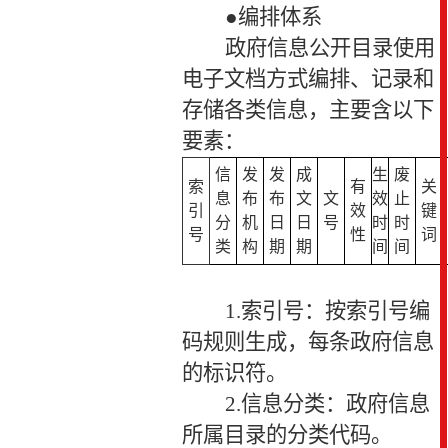
●编排体系
政府信息公开目录使用
电子文档方式编排、记录和
存储各类信息，主要含以下
要素：
信
发
发
成
生
废
索
有
关
息
布
布
文
文
效
止
引
效
键
分
机
日
日
号
时
时
号
性
词
类
构
期
期
间
间
1.
索引号：按索引号编
码规则生成，每条政府信息
的标识符。
2.
信息分类：政府信息
所属目录的分类代码。