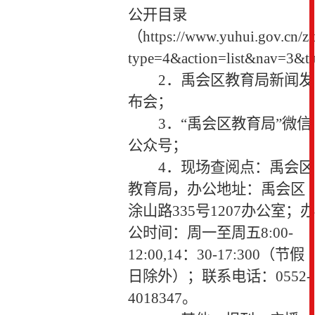
公开目录
（https://www.yuhui.gov.cn/z
type=4&action=list&nav=3&
2
．禹会区教育局新闻发
布会；
3
．“禹会区教育局”微信
公众号；
4
．现场查阅点：禹会区
教育局，办公地址：禹会区
涂山路
335
号
1207
办公室；办
公时间：周一至周五8
:00-
12:00,14
：
30-17:300
（节假
日除外）；联系电话：
0552-
4018347
。