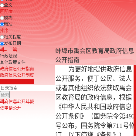
全文
匹配度
模糊
精准
排序
相关程度
发布日期
政 策
蚌埠市禹会区教育局政府信息
行政法规
公开指南
其他政策文件
为更好地提供政府信息
政府信息公开指南
政府信息公开制度
公开服务，便于公民、法人
法定主动公开内容
或者其他组织依法获取禹会
区教育局的政府信息，根据
政府信息公开年报
《中华人民共和国政府信息
依申请公开
公开条例》（国务院令第
492
号公布，国务院令第
711
号修
订，以下简称《条例》），