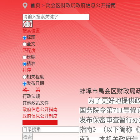
首页
>
禹会区财政局
政府信息公开指南
搜索位置
标题
全文
匹配度
模糊
精准
排序
相关程度
发布日期
政 策
蚌埠市禹会区财政局
行政法规
为了更好地提供
其他政策文件
国务院令第711号
政府信息公开指南
政府信息公开制度
发布保密审查暂行办
法定主动公开内容
指南》（以下简称《
南》。本机关政府信