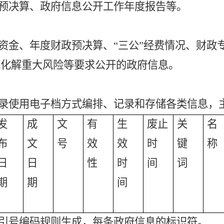
预决算、政府信息公开工作年度报告等。
资金、年度财政预决算、
“三公”经费情况、财政
防范化解重大风险等要求公开的政府信息。
录使用电子档方式编排、记录和存储各类信息，
发
成
文
有
生
废止
关
名
布
文
号
效
效
时
键
称
日
日
性
时
间
词
期
期
间
引号编码规则生成，每条政府信息的标识符。