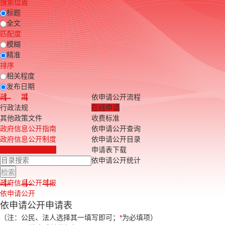
搜索位置
标题
全文
匹配度
模糊
精准
排序
相关程度
发布日期
政 策
依申请公开流程
行政法规
在线申请
其他政策文件
收费标准
政府信息公开指南
依申请公开查询
政府信息公开制度
依申请公开目录
法定主动公开内容
申请表下载
依申请公开统计
政府信息公开年报
依申请公开
依申请公开申请表
（注：公民、法人选择其一填写即可；
*
为必填项）