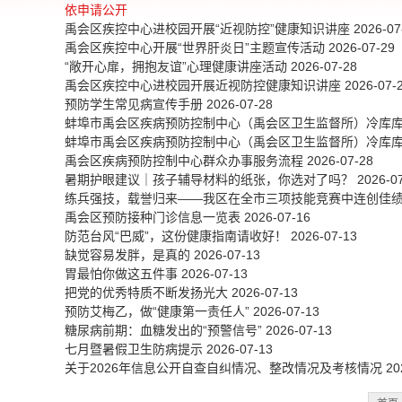
依申请公开
禹会区疾控中心进校园开展“近视防控”健康知识讲座
2026-07
禹会区疾控中心开展“世界肝炎日”主题宣传活动
2026-07-29
“敞开心扉，拥抱友谊”心理健康讲座活动
2026-07-28
禹会区疾控中心进校园开展近视防控健康知识讲座
2026-07-
预防学生常见病宣传手册
2026-07-28
蚌埠市禹会区疾病预防控制中心（禹会区卫生监督所）冷库
蚌埠市禹会区疾病预防控制中心（禹会区卫生监督所）冷库
禹会区疾病预防控制中心群众办事服务流程
2026-07-28
暑期护眼建议｜孩子辅导材料的纸张，你选对了吗？
2026-0
练兵强技，载誉归来——我区在全市三项技能竞赛中连创佳
禹会区预防接种门诊信息一览表
2026-07-16
防范台风“巴威”，这份健康指南请收好！
2026-07-13
缺觉容易发胖，是真的
2026-07-13
胃最怕你做这五件事
2026-07-13
把党的优秀特质不断发扬光大
2026-07-13
预防艾梅乙，做“健康第一责任人”
2026-07-13
糖尿病前期：血糖发出的“预警信号”
2026-07-13
七月暨暑假卫生防病提示
2026-07-13
关于2026年信息公开自查自纠情况、整改情况及考核情况
20