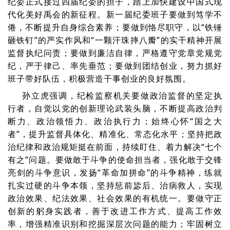
纪委正式接过四届纪委的担子，踏上加快建设中国式现
代化美好禹会的新征程。新一届纪委班子要做到笃学不
倦，不断提升自身综合素养；要做到恪尽职守，以“铁锤
砸铁钉”的严实作风和“一颗汗珠摔八瓣”的实干精神开展
监督执纪问责；要做到廉洁自律，严格遵守党章党规党
纪，严于律己、率先垂范；要做到团结创业，努力抓好
班子带好队伍，积极营造干事创业的良好氛围。
孙立虎强调，纪检监察机关要做政治监督的坚定执
行者，自觉以党的创新理论武装头脑，不断提高政治判
断力、政治领悟力、政治执行力；始终心怀“国之大
者”，提升监督具体化、精准化、常态化水平；坚持把政
治纪律和政治规矩挺在前面，持续盯住、着力解决“七个
有之”问题。要做敢于斗争的使命担当者，强化敢于交锋
亮剑的斗争意识，发扬“革命加拼命”的斗争精神，练就
扎实过硬的斗争本领，坚持惩前毖后、治病救人，实现
政治效果、纪法效果、社会效果的有机统一。要做守正
创新的躬身实践者，善于改进工作方式、提高工作效
率，增强精准识别和挖掘深层次问题的能力；牢固树立