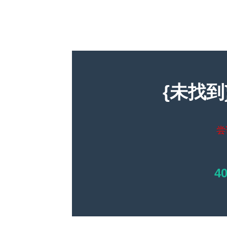
{未找到
尝
4