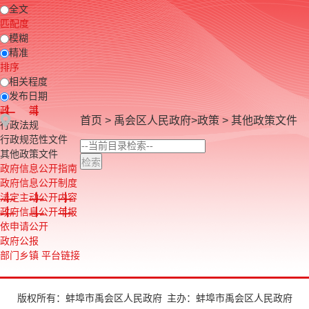
全文
匹配度
模糊
精准
排序
相关程度
发布日期
政 策
首页
>
禹会区人民政府
>
政策
>
其他政策文件
行政法规
行政规范性文件
其他政策文件
政府信息公开指南
政府信息公开制度
法定主动公开内容
政府信息公开年报
依申请公开
政府公报
部门乡镇 平台链接
版权所有：蚌埠市禹会区人民政府
主办：蚌埠市禹会区人民政府